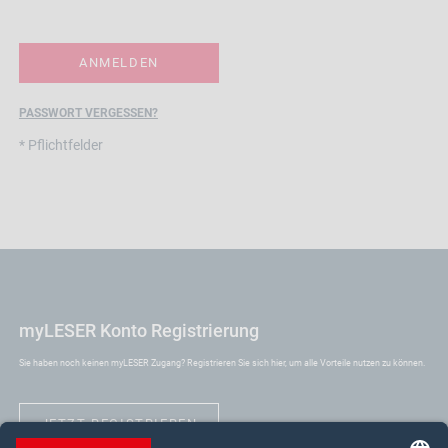
PASSWORT VERGESSEN?
* Pflichtfelder
myLESER Konto Registrierung
Sie haben noch keinen myLESER Zugang? Registrieren Sie sich hier, um alle Vorteile nutzen zu können.
JETZT REGISTRIEREN