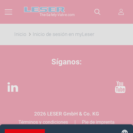
The-Safety-Valve.com
Inicio
Inicio de sesión en myLeser
Síganos:
LinkedIn
YouTube
2026 LESER GmbH & Co. KG
Términos y condiciones
Pie de imprenta
Política de privacidad