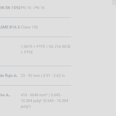
 DIN EN 1092
PN 10 - PN 16
 ASME B16.5
Clase 150
1.0619 + PTFE | SA 216 WCB
+ PTFE
e flujo d₀
23 - 92 mm | 0.91 - 3.62 in
cha A₀
416 - 6648 mm² | 0.645 -
10.304 pulg² (0.645 - 10.304
pulg²)