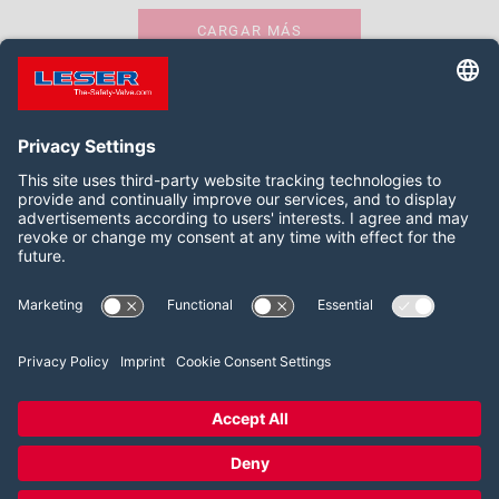
CARGAR MÁS
Síganos:
LinkedIn
YouTube
2026 LESER GmbH & Co. KG
Términos y condiciones
Pie de imprenta
Política de privacidad
Configuración del consentimiento de las cookies