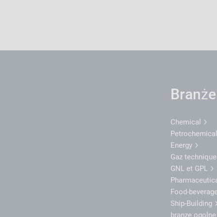
Branże
Chemical
Petrochemica
Energy
Gaz techniqu
GNL et GPL
Pharmaceutic
Food-beverag
Ship-Building
branze ogoln