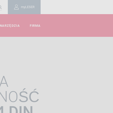
myLESER
 NARZĘDZIA
FIRMA
A
NOŚĆ
4 DIN