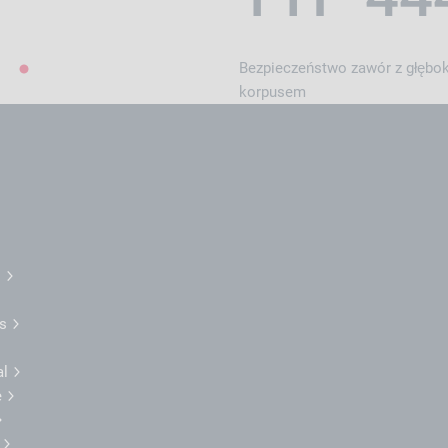
Bezpieczeństwo zawór z głęb
1
korpusem
l
es
al
e
e