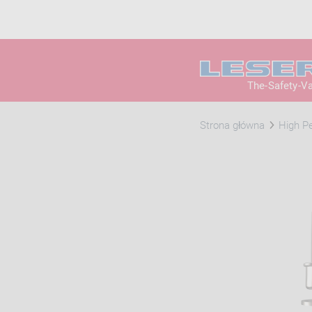
The-Safety-V
Strona główna
High P