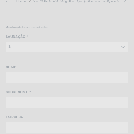
Início
Válvulas de segurança para aplicações indust
Mandatory fields are marked with *
SAUDAÇÃO *
NOME
SOBRENOME *
EMPRESA