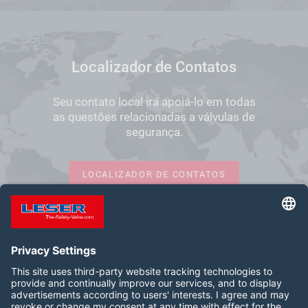
Localizador de Contatos
Seu contato local irá apoiá-lo em todas
as questões relacionadas a válvulas de
segurança.
LOCALIZADOR DE CONTATOS
Siga-nos: