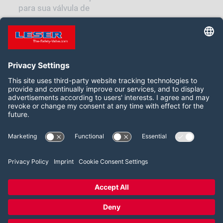
para sua válvula de
segurança
Siga-nos:
LinkedIn
2026 LESER GmbH & Co. KG
Termos e Condições
Imprint
Política de Privacidade
Cookie Consent Settings