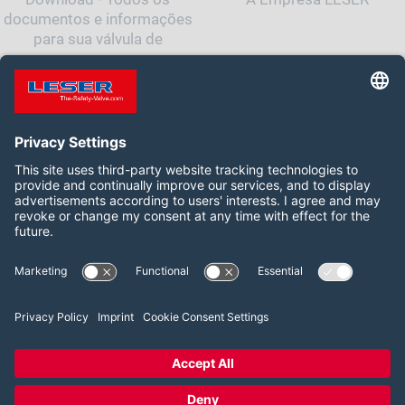
documentos e informações
para sua válvula de
segurança
Siga-nos:
LinkedIn
2026 LESER GmbH & Co. KG
Termos e Condições
Imprint
Política de Privacidade