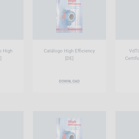
o High
Catálogo High Efficiency
VdTU
]
[DE]
Certif
DOWNLOAD