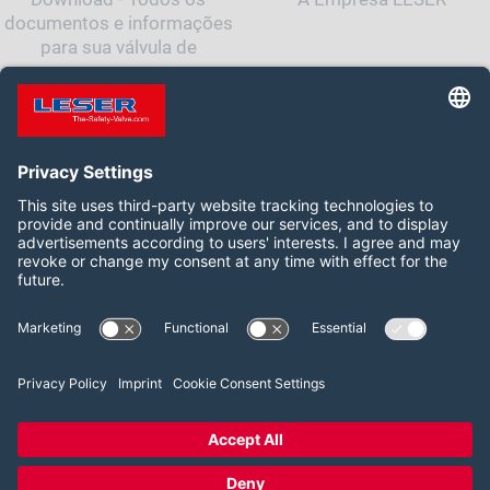
documentos e informações
para sua válvula de
segurança
Siga-nos:
LinkedIn
2026 LESER GmbH & Co. KG
Termos e Condições
Imprint
Política de Privacidade