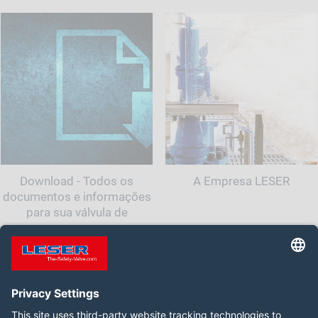
Download - Todos os
A Empresa LESER
documentos e informações
para sua válvula de
segurança