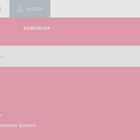
myLESER
КОМПАНИЯ
ote
т
и
ьзование файлов