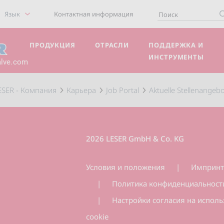
Язык
Контактная информация
ПРОДУКЦИЯ
ОТРАСЛИ
ПОДДЕРЖКА И
ИНСТРУМЕНТЫ
alve.com
ESER - Компания
Карьера
Job Portal
Aktuelle Stellenangeb
2026 LESER GmbH & Co. KG
Условия и положения
Имприн
Политика конфиденциальност
Настройки согласия на испол
cookie