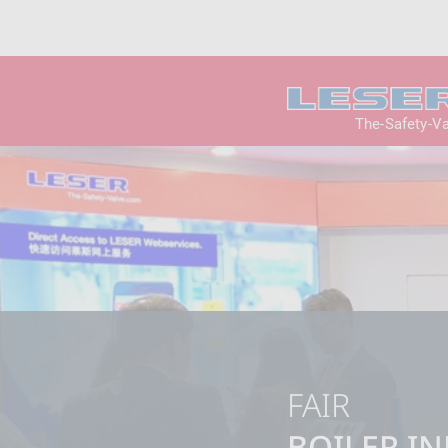
The-Safety-V
FAIR
BOILER IN