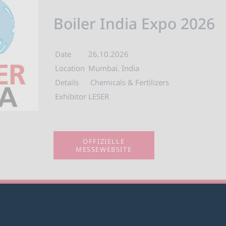
Boiler India Expo 2026
Date
26.10.2026
Location
Mumbai. India
Details
Chemicals & Fertilizers
Exhibitor
LESER
OFFIZIELLE
MESSEWEBSITE
2026 LESER GmbH & Co. KG