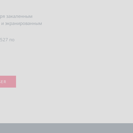
аря закаленным
м и экранированным
 527 по
SER