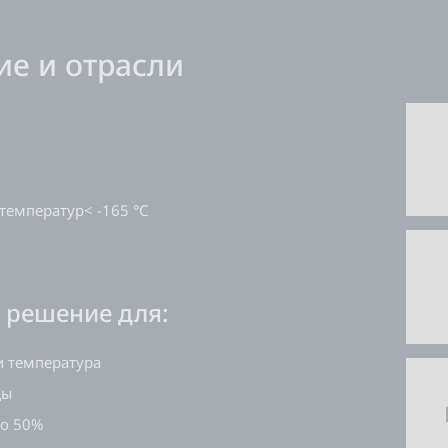
е и отрасли
температур< -165 °C
 решение для:
и температура
ды
до 50%