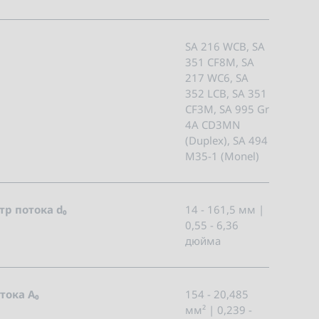
SA 216 WCB, SA
351 CF8M, SA
217 WC6, SA
352 LCB, SA 351
CF3M, SA 995 Gr
4A CD3MN
(Duplex), SA 494
M35-1 (Monel)
р потока d₀
14 - 161,5 мм |
0,55 - 6,36
дюйма
тока A₀
154 - 20,485
мм² | 0,239 -