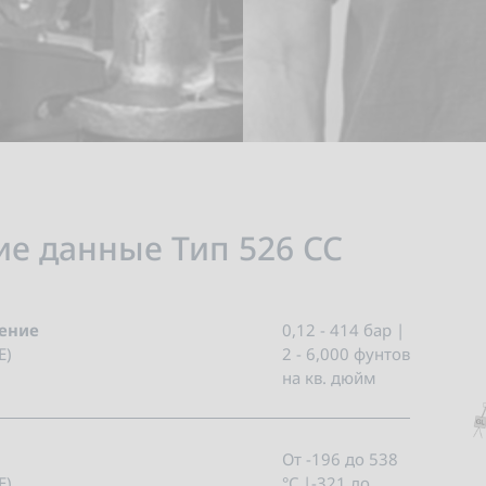
ие данные Тип 526 CC
ление
0,12 - 414 бар |
E)
2 - 6,000 фунтов
на кв. дюйм
От -196 до 538
E)
°C |-321 до