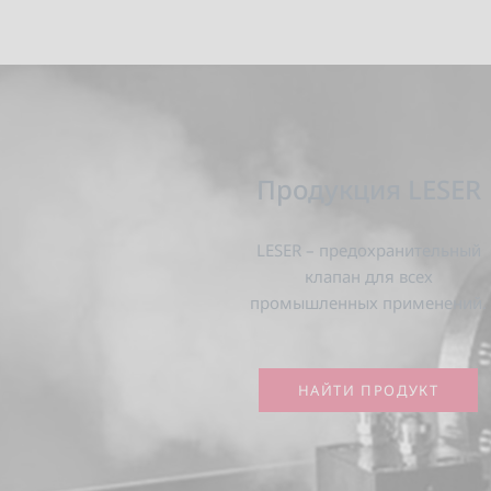
Продукция LESER
LESER – предохранительный
клапан для всех
промышленных применений.
НАЙТИ ПРОДУКТ