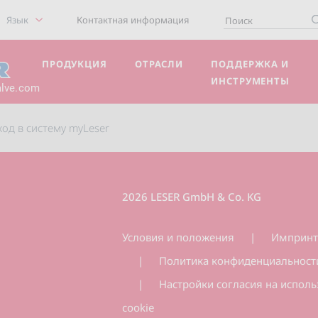
Язык
Контактная информация
ПРОДУКЦИЯ
ОТРАСЛИ
ПОДДЕРЖКА И
ИНСТРУМЕНТЫ
alve.com
ход в систему myLeser
2026 LESER GmbH & Co. KG
Условия и положения
Имприн
Политика конфиденциальност
Настройки согласия на испол
cookie