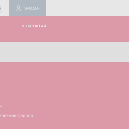
myLESER
КОМПАНИЯ
т
и
ьзование файлов