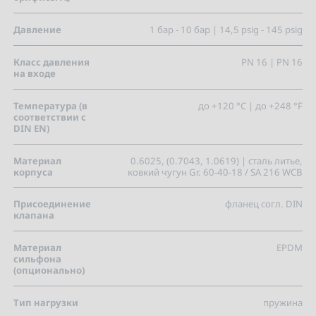
Давление
1 бар - 10 бар | 14,5 psig - 145 psig
Класс давления
PN 16 | PN 16
на входе
Температура (в
до +120 °C | до +248 °F
соответствии с
DIN EN)
Материал
0.6025, (0.7043, 1.0619) | сталь литье,
корпуса
ковкий чугун Gr. 60-40-18 / SA 216 WCB
Присоединение
фланец согл. DIN
клапана
Материал
EPDM
сильфона
(опционально)
Тип нагрузки
пружина