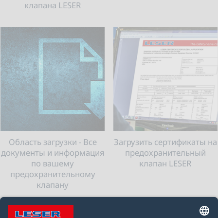
клапана LESER
Область загрузки - Все
Загрузить сертификаты на
документы и информация
предохранительный
по вашему
клапан LESER
предохранительному
клапану