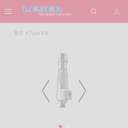
The-Safety-Valve.com
首页
Type 438
PREVIOUS
NEXT
1
2