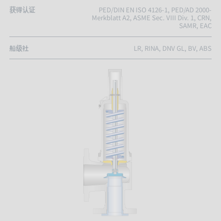
获得认证
PED/DIN EN ISO 4126-1, PED/AD 2000-
Merkblatt A2, ASME Sec. VIII Div. 1, CRN,
SAMR, EAC
船级社
LR, RINA, DNV GL, BV, ABS