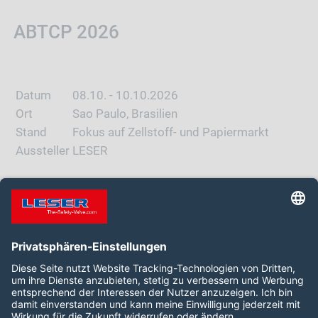
ABTCP 2026
Datum
08.10. - 10.10.2026
Ort
Sao Paulo, Brasilien
Stand
Fokus auf Zellstoff- und Papiermarkt
Aussteller
LESER
WEBSITE
Folgen Sie uns auf: