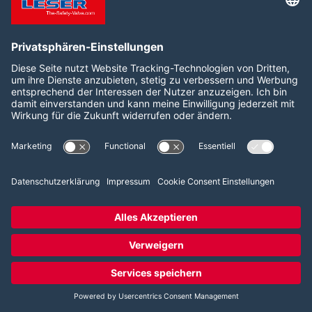
Sichtbarkeit in den Sozialen Medien.
Soweit mit Hilfe des hier beschriebenen Tools
personenbezogene Daten auf unserer Website erfasst
und an Facebook weitergeleitet werden, sind wir und
die Meta Platforms Ireland Limited, 4 Grand Canal
Square, Grand Canal Harbour, Dublin 2, Irland
gemeinsam für diese Datenverarbeitung
verantwortlich (Art. 26 DSGVO). Die gemeinsame
Verantwortlichkeit beschränkt sich dabei
ausschließlich auf die Erfassung der Daten und deren
Weitergabe an Facebook. Die nach der Weiterleitung
erfolgende Verarbeitung durch Facebook ist nicht Teil
der gemeinsamen Verantwortung. Die uns gemeinsam
obliegenden Verpflichtungen wurden in einer
Vereinbarung über gemeinsame Verarbeitung
festgehalten. Den Wortlaut der Vereinbarung finden
Sie unter:
https://www.facebook.com/legal/controller_addendum
.
Laut dieser Vereinbarung sind wir für die Erteilung der