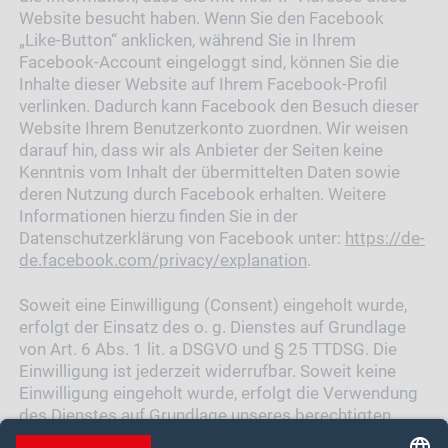
Website besucht haben. Wenn Sie den Facebook
„Like-Button“ anklicken, während Sie in Ihrem
Facebook-Account eingeloggt sind, können Sie die
Inhalte dieser Website auf Ihrem Facebook-Profil
verlinken. Dadurch kann Facebook den Besuch dieser
Website Ihrem Benutzerkonto zuordnen. Wir weisen
darauf hin, dass wir als Anbieter der Seiten keine
Kenntnis vom Inhalt der übermittelten Daten sowie
deren Nutzung durch Facebook erhalten. Weitere
Informationen hierzu finden Sie in der
Datenschutzerklärung von Facebook unter:
https://de-
de.facebook.com/privacy/explanation
.
Soweit eine Einwilligung (Consent) eingeholt wurde,
erfolgt der Einsatz des o. g. Dienstes auf Grundlage
von Art. 6 Abs. 1 lit. a DSGVO und § 25 TTDSG. Die
Einwilligung ist jederzeit widerrufbar. Soweit keine
Einwilligung eingeholt wurde, erfolgt die Verwendung
des Dienstes auf Grundlage unseres berechtigten
Interesses an einer möglichst umfassenden