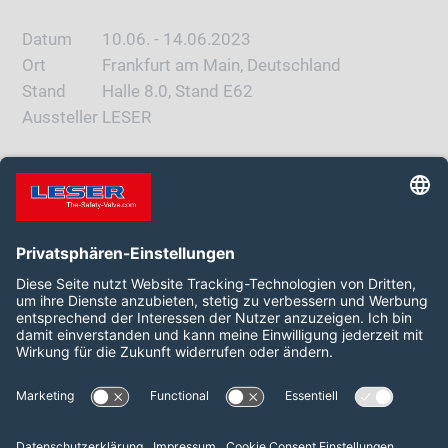
Datum
10.06. - 14.06.2023
Ort
Frankfurt am Main, Deutschland
Stand
Halle 8.0, Stand E62
Aussteller
LESER
OFFIZIELLE MESSEWEBSITE
Folgen Sie uns auf:
LinkedIn
YouTube