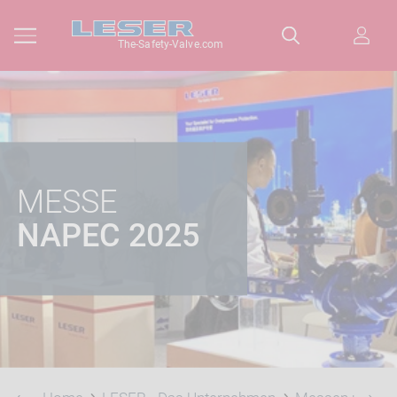
The-Safety-Valve.com
MESSE
NAPEC 2025