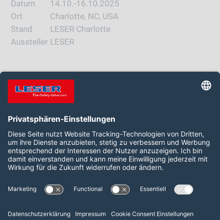
Datum
14.10.-16.10.2025
Ort
Charlotte, NC, USA
Stand
LESER Charlotte
Aussteller
LESER
WEBSITE
Folgen Sie uns auf:
LinkedIn
YouTube