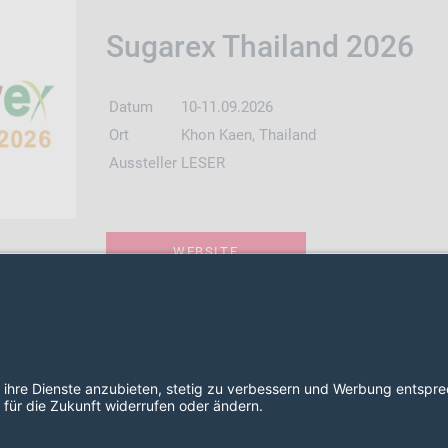
Sugarex Thailand 2026
Datum
10-11.09.2026
Ort
Khon Kaen, Thailand
Aussteller
LESER
WEBSITE
2026 LESER GmbH & Co. KG
AGB
Impressum
Datenschut