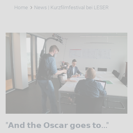
Home
News | Kurzfilmfestival bei LESER
"
𝗔𝗻𝗱
𝘁𝗵𝗲
𝗢𝘀𝗰𝗮𝗿
𝗴𝗼𝗲𝘀
𝘁𝗼
..."