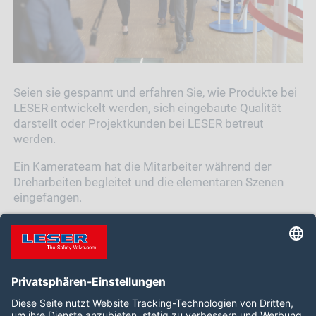
Seien sie gespannt und erfahren Sie, wie Produkte bei
LESER entwickelt werden, sich eingebaute Qualität
darstellt oder Projektkunden bei LESER betreut
werden.
Ein Kamerateam hat die Mitarbeiter während der
Dreharbeiten begleitet und die elementaren Szenen
eingefangen.
Wir freuen uns schon darauf, Ihnen die Ergebnisse
präsentieren zu können. Bleiben Sie dran.