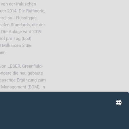
 von der irakischen
ar 2014. Die Raffinerie,
rd, soll Flüssiggas,
nalen Standards, die der
 Die Anlage wird 2019
höl pro Tag (bpd)
Milliarden $ die
nen.
von LESER, Greenfield-
sondere die neu gebaute
passende Ergänzung zum
r Management (EOM), in
ingesetzt wird.