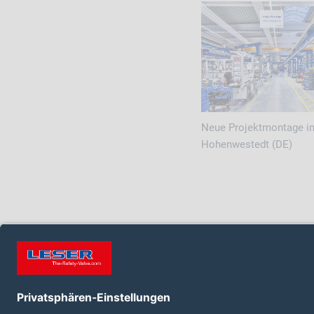
Neue Projektmontage i
Hohenwestedt (DE)
FOLGEN SIE UNS AUF: