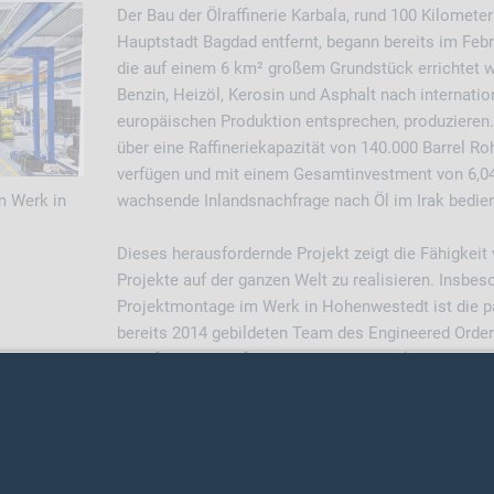
Der Bau der Ölraffinerie Karbala, rund 100 Kilometer
Hauptstadt Bagdad entfernt, begann bereits im Febru
die auf einem 6 km² großem Grundstück errichtet wi
Benzin, Heizöl, Kerosin und Asphalt nach internatio
europäischen Produktion entsprechen, produzieren.
über eine Raffineriekapazität von 140.000 Barrel Ro
verfügen und mit einem Gesamtinvestment von 6,04 
m Werk in
wachsende Inlandsnachfrage nach Öl im Irak bedie
Dieses herausfordernde Projekt zeigt die Fähigkeit 
Projekte auf der ganzen Welt zu realisieren. Insbe
Projektmontage im Werk in Hohenwestedt ist die 
bereits 2014 gebildeten Team des Engineered Orde
dem für jeden Auftrag ein eigener Projektmanager e
2026 LESER GmbH & Co. KG