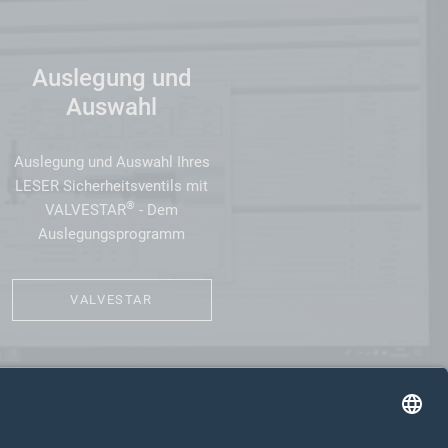
Auslegung und
Auswahl
Auslegung und Auswahl Ihres
LESER Sicherheitsventils mit
®
VALVESTAR
- Dem
Auslegungsprogramm
VALVESTAR