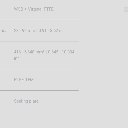
WCB + Virginal PTFE
r d₀
23 - 92 mm | 0.91 - 3.62 in
416 - 6,648 mm² | 0.645 - 10.304
in²
PTFE-TFM
Sealing plate