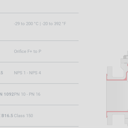
-29 to 200 °C | -20 to 392 °F
Orifice F+ to P
.5
NPS 1 - NPS 4
EN 1092
PN 10 - PN 16
E B16.5
Class 150