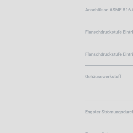
Anschlüsse ASME B16.
Flanschdruckstufe Eintr
Flanschdruckstufe Eint
Gehäusewerkstoff
Engster Strömungsdurc