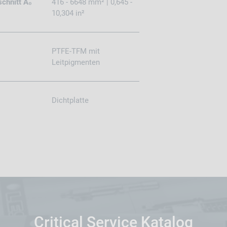
chnitt A₀
416 - 6648 mm² | 0,645 -
10,304 in²
PTFE-TFM mit
Leitpigmenten
Dichtplatte
Critical Service Katalog