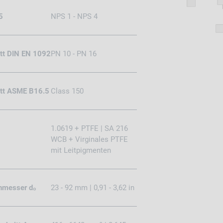
5
NPS 1 - NPS 4
itt DIN EN 1092
PN 10 - PN 16
ritt ASME B16.5
Class 150
1.0619
+ PTFE
|
SA 216
WCB
+ Virginales PTFE
mit Leitpigmenten
hmesser d₀
23 - 92 mm | 0,91 - 3,62 in