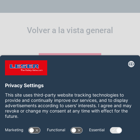
Volver a la vista general
VOLVER
Síganos:
LinkedIn
YouTube