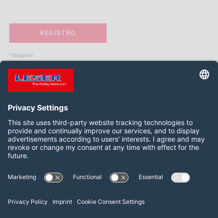
* Obligatorio
Síganos:
LinkedIn
YouTube
2026 LESER GmbH & Co. KG