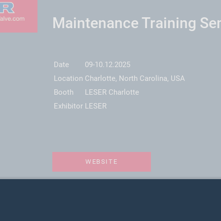
Maintenance Training Se
Date
09-10.12.2025
Location
Charlotte, North Carolina, USA
Booth
LESER Charlotte
Exhibitor
LESER
WEBSITE