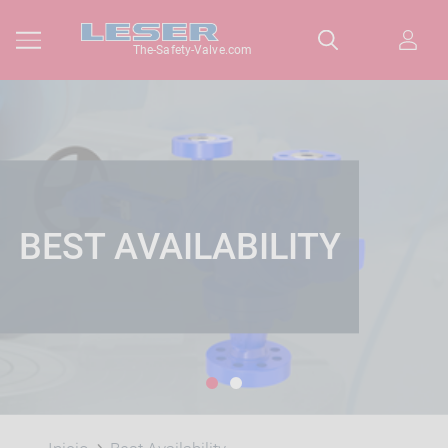
The-Safety-Valve.com
BEST AVAILABILITY
1
2