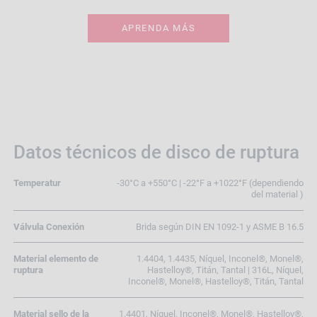
APRENDA MÁS
Datos técnicos de disco de ruptura
Temperatur
-30°C a +550°C | -22°F a +1022°F (dependiendo
del material )
Válvula Conexión
Brida según DIN EN 1092-1 y ASME B 16.5
Material elemento de
1.4404, 1.4435, Níquel, Inconel®, Monel®,
ruptura
Hastelloy®, Titán, Tantal | 316L, Níquel,
Inconel®, Monel®, Hastelloy®, Titán, Tantal
Material sello de la
1.4401, Níquel, Inconel®, Monel®, Hastelloy®,