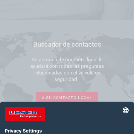
Buscador de contactos
Su persona de contacto local le
ayudará con todas las preguntas
relacionadas con el válvula de
seguridad .
A SU CONTACTO LOCAL