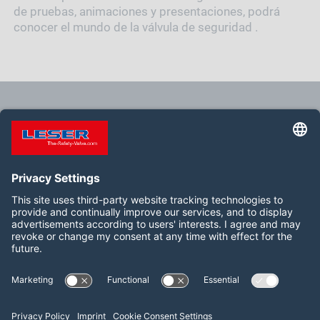
de pruebas, animaciones y presentaciones, podrá
conocer el mundo de la válvula de seguridad .
feature.seminar.emptyresult
Síganos:
LinkedIn
YouTube