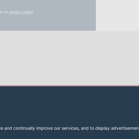
t our
privacy policy
2026 LESER GmbH & Co. KG
Términos y condiciones
Pie de im
Política de privacidad