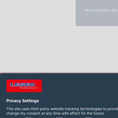
More information abou
SÍGANOS:
LinkedIn
YouTube