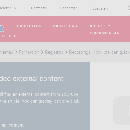
Idioma
Contacto
Descargas
PRODUCTOS
INDUSTRIAS
SOPORTE Y
HERRAMIENTAS
alve.com
mientas
Formación
Registros
Recordings | How you can quickly
d external content
ill find an external content from YouTube
e article. You can display it in one click
rnal content