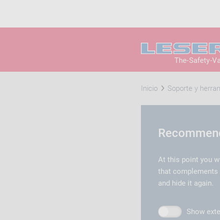
The-Safety-V
Inicio
Soporte y herra
Recommende
At this point you w
that complements th
and hide it again.
Show exte