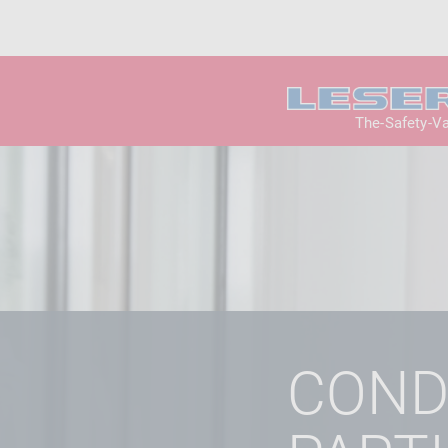
The-Safety-V
COND