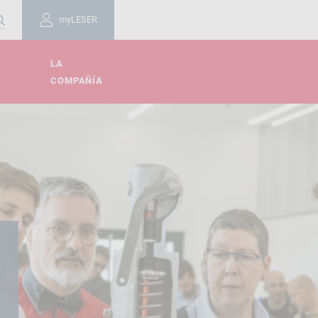
myLESER
LA
COMPAÑÍA