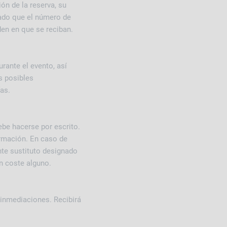
ón de la reserva, su
Dado que el número de
den en que se reciban.
rante el evento, así
s posibles
fas.
ebe hacerse por escrito.
ormación. En caso de
ante sustituto designado
n coste alguno.
 inmediaciones. Recibirá