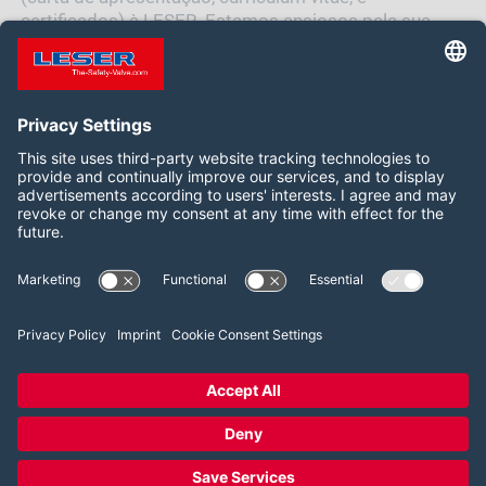
certificados) à LESER. Estamos ansiosos pela sua
candidatura!
Siga-nos:
LinkedIn
2026 LESER GmbH & Co. KG
Termos e Condições
Imprint
Política de Privacidade
Cookie Consent Settings