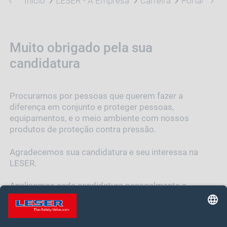
Início
LESER - A Empresa
Carreira
Portal de V
Muito obrigado pela sua
candidatura
Procuramos por pessoas que querem fazer a
diferença em conjunto e proteger pessoas,
equipamentos, e o meio ambiente com nossos
produtos de proteção contra pressão.
Agradecemos sua candidatura e seu interessa na
LESER.
Analisamos cada candidatura pessoalmente e
retornamos com um feedback.