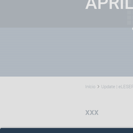
APRIL
Início
Update | eLESER 
xxx
xxx