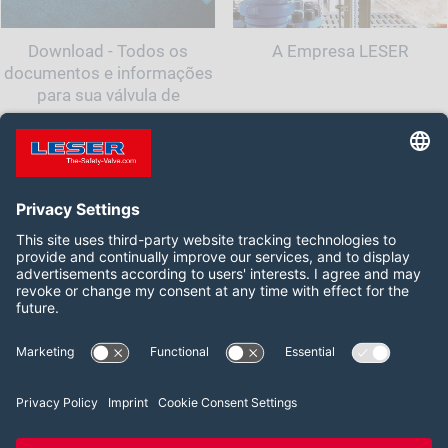
Download - Todos os
A Empresa LESER
documentos e informações
para sua válvula de
segurança
Siga-nos:
LinkedIn
2026 LESER GmbH & Co. KG