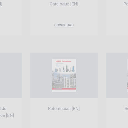
N]
Catalogue [EN]
Pe
DOWNLOAD
dido
Referências [EN]
R
ce [EN]