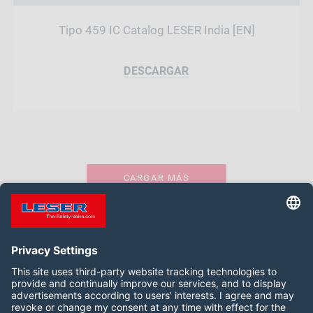
Tipo 459 IC Catalog LESER India [EN]
DESCARGAR
CARGAR MÁS
Síganos: