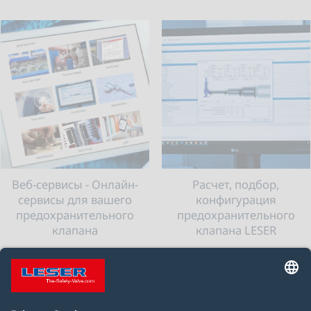
Веб-сервисы - Онлайн-
Расчет, подбор,
сервисы для вашего
конфигурация
предохранительного
предохранительного
клапана
клапана LESER