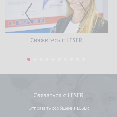
PREVIOUS
NEXT
Свяжитесь с LESER
1
2
3
4
5
6
7
8
9
10
Связаться с LESER
Отправить сообщение LESER