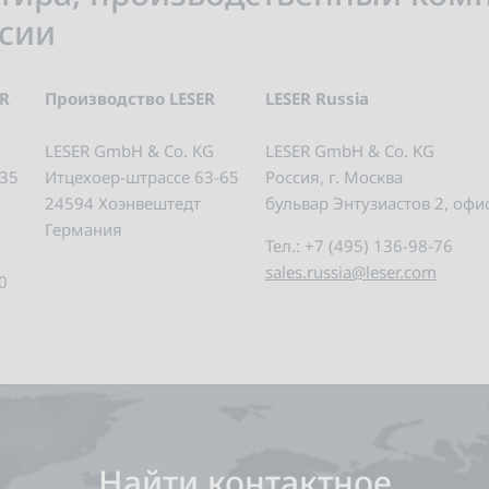
ссии
ER
Производство LESER
LESER Russia
LESER GmbH & Co. KG
LESER GmbH & Co. KG
135
Итцехоер-штрассе 63-65
Россия, г. Москва
24594 Хоэнвештедт
бульвар Энтузиастов 2, офи
Германия
Тел.: +7 (495) 136-98-76
sales.russia@leser.com
0
Найти контактное