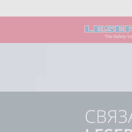
The-Safety-V
СВЯЗ