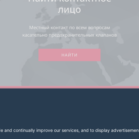
лицо
Местный контакт по всем вопросам
касательно предохранительных клапанов
НАЙТИ
2026 LESER GmbH & Co. KG
Условия и положения
Имприн
Политика конфиденциальност