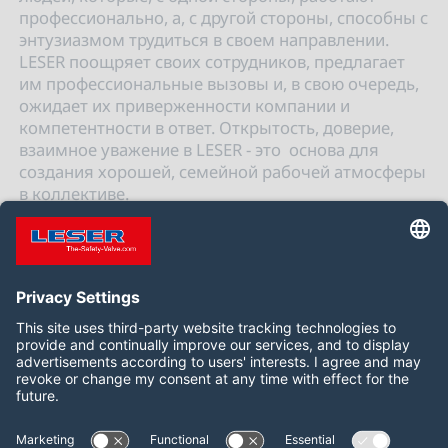
профессионально, а, с другой стороны, способны с
энтузиазмом трудиться в своем направлении.
LESER поощряет своих сотрудников, предлагает
им профессиональные вызовы и, в свою очередь,
ожидает их приверженности компании и
компетентности в ответ. Открытость, доверие,
взаимное уважение в LESER - это основа для
создания хорошей, семейной рабочей атмосферы
в коллективе.
Следить за нами:
LinkedIn
YouTube