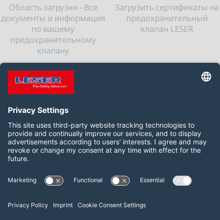
Область загрузки - Все
Загрузить сертификаты на
документы и информация
предохранительный
по вашему
клапан LESER
предохранительному
клапану
Следить за нами:
LinkedIn
YouTube
2026 LESER GmbH & Co. KG
Условия и положения
Импринт