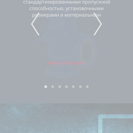
стандартизированными пропускной
способностью, установочными
размерами и материальным
исполнением
PREVIOUS
NEXT
Узнать больше
1
2
3
4
5
6
7