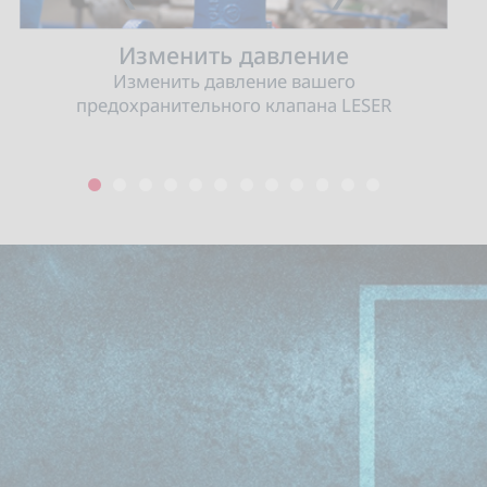
Изменить давление
Изменить давление вашего
предохранительного клапана LESER
1
2
3
4
5
6
7
8
9
10
11
12