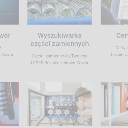
awór
Wyszukiwarka
Cer
części zamiennych
R
Certyf
b Zawór
bezpiec
Części zamienne do Twojego
 .
LESER Bezpieczeństwo Zawór