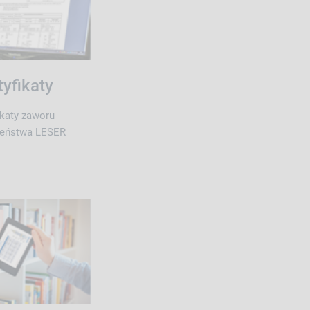
tyfikaty
ikaty zaworu
zeństwa LESER