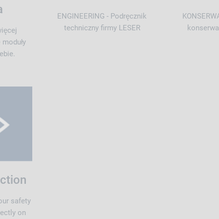
a
ENGINEERING - Podręcznik
KONSERWAC
techniczny firmy LESER
konserwac
ięcej
e moduły
ebie.
ction
our safety
rectly on