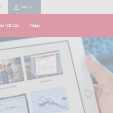
myLESER
 NARZĘDZIA
FIRMA