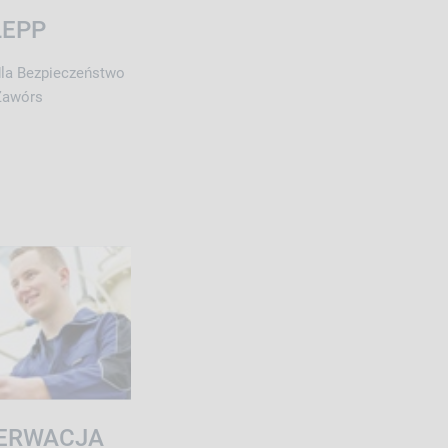
LEPP
dla Bezpieczeństwo
Zawórs
ERWACJA