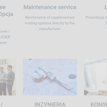
ie
Maintenance service
Opcja
Maintenance of supplementary
Prezentacje 
loading systems directly by the
manufacturer
kowe /
 LESER
awór
 /
INŻYNIERIA
KONS