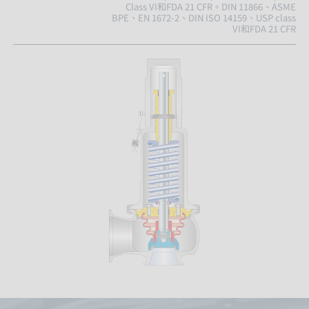
Class VI和FDA 21 CFR。DIN 11866、ASME
BPE、EN 1672-2、DIN ISO 14159、USP class
VI和FDA 21 CFR