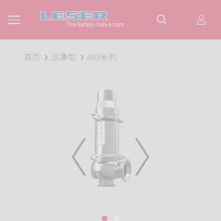
The-Safety-Valve.com
首页
洁净型
483系列
PREVIOUS
NEXT
1
2