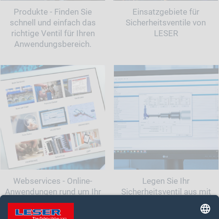
Produkte - Finden Sie
Einsatzgebiete für
schnell und einfach das
Sicherheitsventile von
richtige Ventil für Ihren
LESER
Anwendungsbereich.
Webservices - Online-
Legen Sie Ihr
Anwendungen rund um Ihr
Sicherheitsventil aus mit
Sicherheitsventil
LESER
Auslegungsprogramm